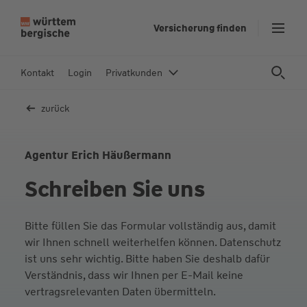
Z
Versicherung finden
u
m
In
Kontakt
Login
Privatkunden
h
al
zurück
t
s
p
Agentur Erich Häußermann
ri
Schreiben Sie uns
n
g
e
Bitte füllen Sie das Formular vollständig aus, damit
n
wir Ihnen schnell weiterhelfen können. Datenschutz
ist uns sehr wichtig. Bitte haben Sie deshalb dafür
Verständnis, dass wir Ihnen per E-Mail keine
vertragsrelevanten Daten übermitteln.