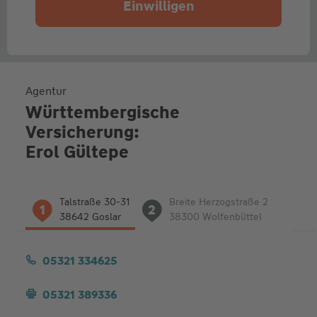
Einwilligen
Agentur
Württembergische
Versicherung:
Erol Gültepe
Liste
Talstraße 30-31
Breite Herzogstraße 2
1
2
der
38642 Goslar
38300 Wolfenbüttel
Adressen
05321 334625
05321 389336