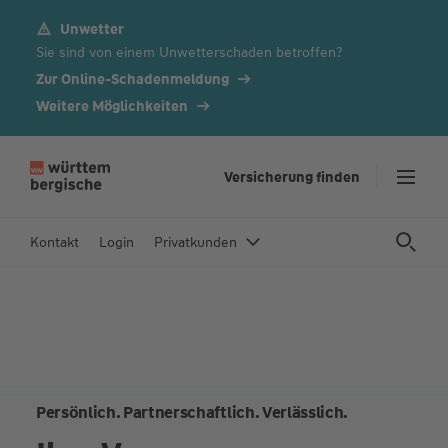
Unwetter
Z
Sie sind von einem Unwetterschaden betroffen?
u
m
Zur Online-Schadenmeldung
In
Weitere Möglichkeiten
h
al
t
Versicherung finden
s
p
Kontakt
Login
Privatkunden
ri
n
g
e
n
Persönlich. Partnerschaftlich. Verlässlich.