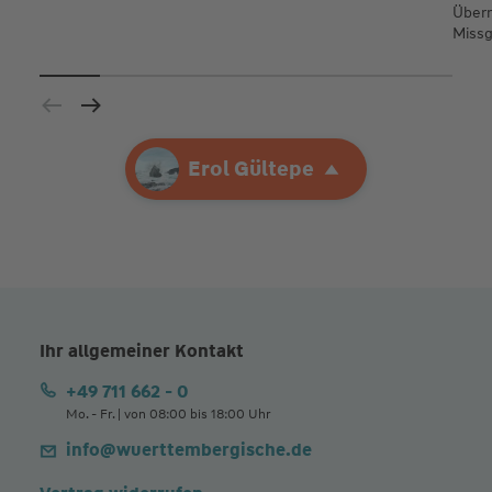
Übern
Missg
Ihre Agentur
Erol Gültepe
Erol Gültepe
Ihr allgemeiner Kontakt
+49 711 662 - 0
Mo. - Fr. | von 08:00 bis 18:00 Uhr
info@wuerttembergische.de