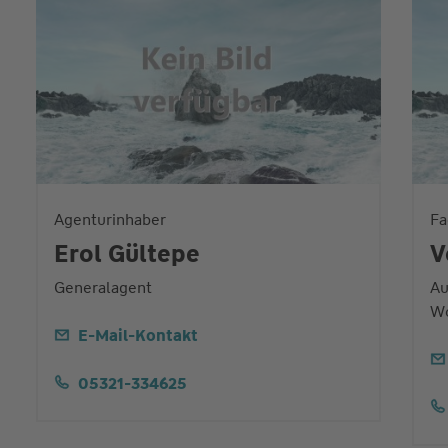
Agenturinhaber
Fa
Erol Gültepe
V
Generalagent
Au
Wo
E-Mail-Kontakt
05321-334625