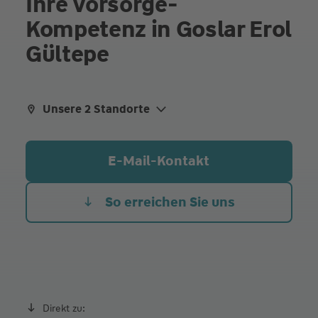
Ihre Vorsorge-
Kompetenz in Goslar Erol
Gültepe
Unsere 2 Standorte
aliqua culpa cillum ullamco
Talstraße 30-31, 38642 Goslar
E-Mail-Kontakt
Breite Herzogstraße 2, 38300 Wolfenbüttel
So erreichen Sie uns
Direkt zu: