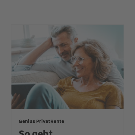
Genius PrivatRente
So geht