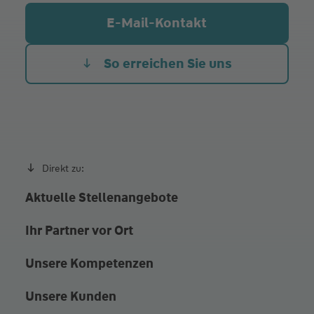
Do.
10:00 - 13:00
14:00 - 18:00
E-Mail-Kontakt
und nach persönlicher Vereinbarung außerhalb der
Öffnungszeiten
So erreichen Sie uns
Direkt zu:
Aktuelle Stellenangebote
Ihr Partner vor Ort
Unsere Kompetenzen
Unsere Kunden