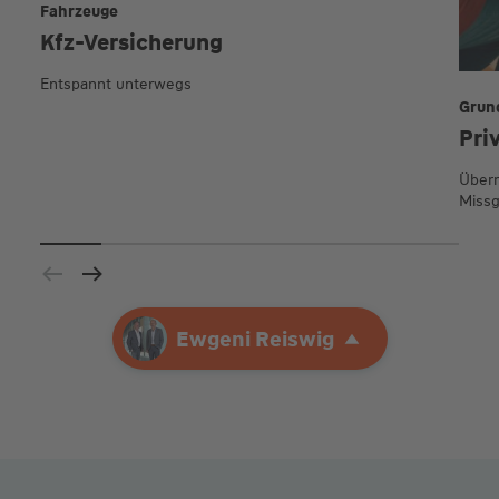
Fahrzeuge
Kfz-Versicherung
Entspannt unterwegs
Grun
Pri
Übern
Missg
Ihre Agentur
Ewgeni Reiswig
Ewgeni Reiswig