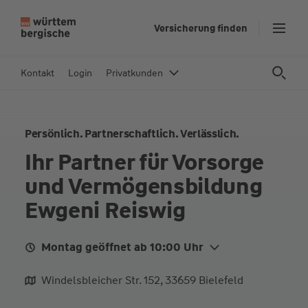
Z
Versicherung finden
u
m
In
Kontakt
Login
Privatkunden
h
al
t
Persönlich. Partnerschaftlich. Verlässlich.
s
p
Ihr Partner für Vorsorge
ri
und Vermögensbildung
n
g
Ewgeni Reiswig
e
n
Montag geöffnet ab 10:00 Uhr
Mo.
10:00 - 13:00
14:00 - 18:00
Windelsbleicher Str. 152, 33659 Bielefeld
Di.
10:00 - 13:00