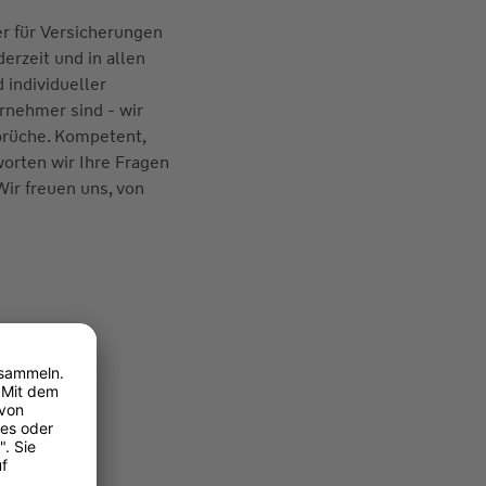
er für Versicherungen
derzeit und in allen
d individueller
ernehmer sind - wir
prüche. Kompetent,
worten wir Ihre Fragen
Wir freuen uns, von