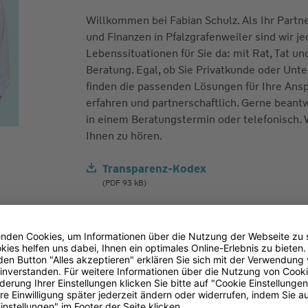
Willkommen bei Fabian Schulz. Als Ihr Partn
und Finanzen in Pfalzgrafenweiler sind wir je
Lebenssituationen für Sie da: mit Rat, Tat un
Beratung. Egal, ob Sie Privatkunde oder Unt
finden die passenden Lösungen für Ihre Ans
erfahren und partnerschaftlich. Gerne beant
in einem Beratungstermin oder telefonisch. 
Ihnen zu hören.
Transparenz-Kodex
(PDF 93 kB)