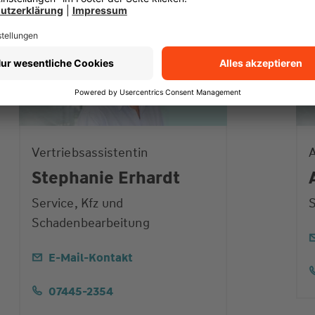
Vertriebsassistentin
A
Stephanie Erhardt
Service, Kfz und
S
Schadenbearbeitung
E-Mail-Kontakt
07445-2354