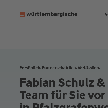
Z
u
V
m
In
h
al
t
s
p
ri
n
Persönlich. Partnerschaftlich. Verlässlich.
g
e
Fabian Schulz &
n
Team für Sie vor
in Pfalzgrafenwe