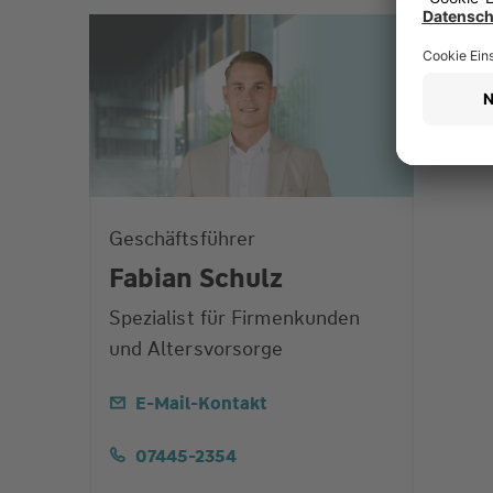
Geschäftsführer
Fabian Schulz
Spezialist für Firmenkunden
und Altersvorsorge
E-Mail-Kontakt
07445-2354