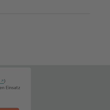
g
)
den Einsatz