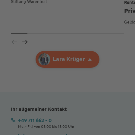
Stiftung Warentest
Rent
Pri
Gelda
Ihre Agentur
Lara Krüger
Lara Krüger
Ihr allgemeiner Kontakt
+49 711 662 - 0
Mo. - Fr. | von 08:00 bis 18:00 Uhr