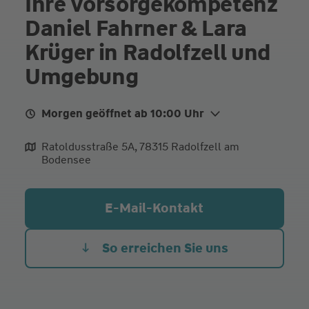
Ihre Vorsorgekompetenz
Daniel Fahrner & Lara
Krüger in Radolfzell und
Umgebung
Morgen geöffnet ab 10:00 Uhr
Mo.
10:00 - 12:30
Ratoldusstraße 5A, 78315 Radolfzell am
Bodensee
Di.
15:00 - 18:00
Mi.
10:00 - 12:30
E-Mail-Kontakt
Fr.
10:00 - 12:30
Termine nach Vereinbarung
So erreichen Sie uns