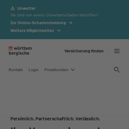
Unwetter
Z
Sie sind von einem Unwetterschaden betroffen?
u
m
Zur Online-Schadenmeldung
In
Weitere Möglichkeiten
h
al
t
Versicherung finden
s
p
Kontakt
Login
Privatkunden
ri
n
g
e
n
Persönlich. Partnerschaftlich. Verlässlich.