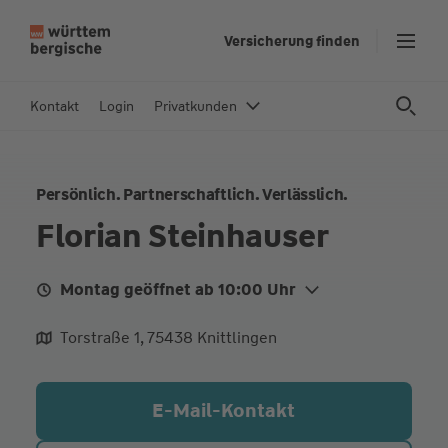
Z
Versicherung finden
u
m
In
Kontakt
Login
Privatkunden
h
al
t
Persönlich. Partnerschaftlich. Verlässlich.
s
p
Florian Steinhauser
ri
n
Montag geöffnet ab 10:00 Uhr
g
e
Mo.
10:00 - 12:00
15:00 - 17:00
Torstraße 1, 75438 Knittlingen
n
Di.
10:00 - 12:00
15:00 - 17:00
Mi.
10:00 - 12:00
E-Mail-Kontakt
Do.
10:00 - 12:00
15:00 - 17:00