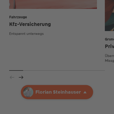
Fahrzeuge
Kfz-Versicherung
Entspannt unterwegs
Grun
Pri
Übern
Missg
Ihre Agentur
Florian Steinhauser
Florian Steinhauser