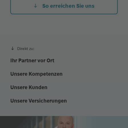
Fr. Heute
10:00 - 12:00
So erreichen Sie uns
Beratung natürlich auch außerhalb den Bürozeiten
nach persönlicher Vereinbarung
Direkt zu:
Ihr Partner vor Ort
Unsere Kompetenzen
Unsere Kunden
Unsere Versicherungen