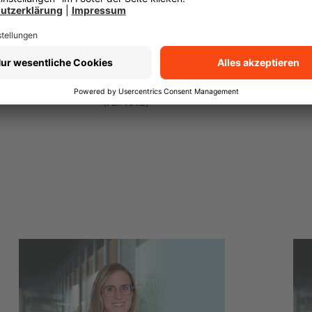
- Sie bekommen nur das was Sie wirklich br
- mit Ihrer Hilfe wird unsere Beratung zum
- Sie profitieren von unseren eigenständige
Transparenz-Kodex
(PDF 93 kB)