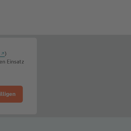
g
)
den Einsatz
lligen