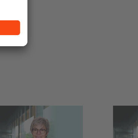
auchen
 Teamwork
n Lösungen