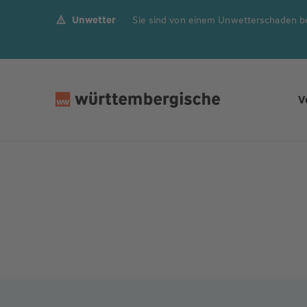
Unwetter
Sie sind von einem Unwetterschaden b
Z
u
m
In
h
V
al
t
s
p
ri
n
g
e
n