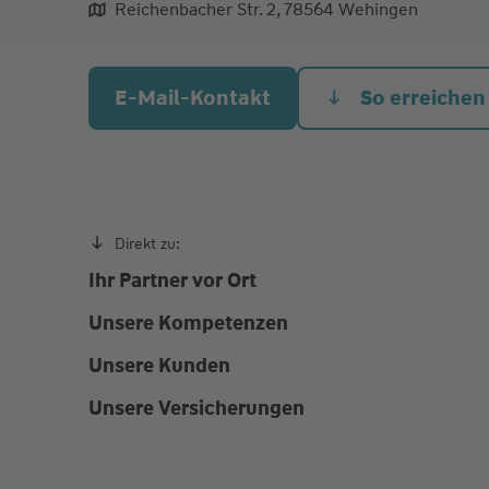
Mo.
09:00 - 12:00
14:00 - 17
Reichenbacher Str. 2, 78564 Wehingen
Di.
09:00 - 12:00
14:00 - 17
Mi.
09:00 - 12:00
14:00 - 17
E-Mail-Kontakt
So erreichen
Do. Heute
09:00 - 12:00
14:00 - 1
Fr.
09:00 - 12:00
Direkt zu:
Ihr Partner vor Ort
Unsere Kompetenzen
Unsere Kunden
Unsere Versicherungen