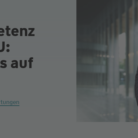
etenz
U:
s auf
rtungen