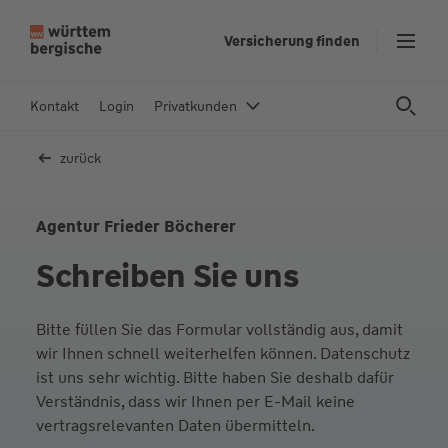
Z
Versicherung finden
u
m
In
Kontakt
Login
Privatkunden
h
al
zurück
t
s
p
Agentur Frieder Böcherer
ri
Schreiben Sie uns
n
g
e
Bitte füllen Sie das Formular vollständig aus, damit
n
wir Ihnen schnell weiterhelfen können. Datenschutz
ist uns sehr wichtig. Bitte haben Sie deshalb dafür
Verständnis, dass wir Ihnen per E-Mail keine
vertragsrelevanten Daten übermitteln.