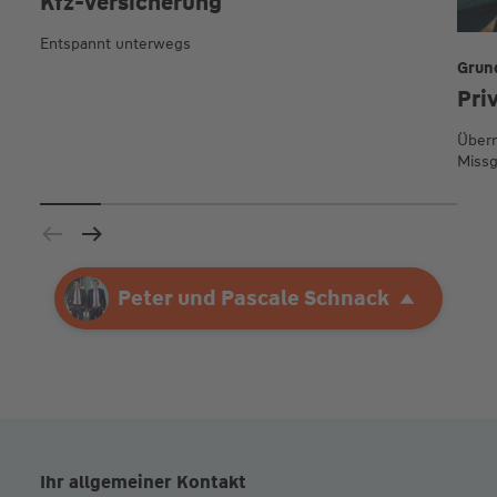
Kfz-Versicherung
Entspannt unterwegs
Grun
Pri
Übern
Missg
Ihre Agentur
Peter und Pascale Schnack
Peter und Pascale Schnack
Ihr allgemeiner Kontakt