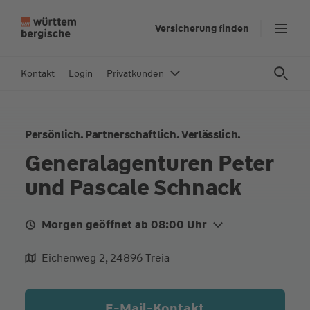
Z
Versicherung finden
u
m
In
Kontakt
Login
Privatkunden
h
al
t
Persönlich. Partnerschaftlich. Verlässlich.
s
p
Generalagenturen Peter
ri
und Pascale Schnack
n
g
e
Morgen geöffnet ab 08:00 Uhr
n
Mo.
08:00 - 11:30
Eichenweg 2, 24896 Treia
Di.
08:00 - 11:30
Mi.
08:00 - 11:30
E-Mail-Kontakt