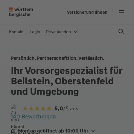
Z
Versicherung finden
u
m
In
Kontakt
Login
Privatkunden
h
al
t
Persönlich. Partnerschaftlich. Verlässlich.
s
p
Ihr Vorsorgespezialist für
ri
Beilstein, Oberstenfeld
n
g
und Umgebung
e
n
5,0
/5
aus
140 Bewertungen
Montag geöffnet ab 10:00 Uhr