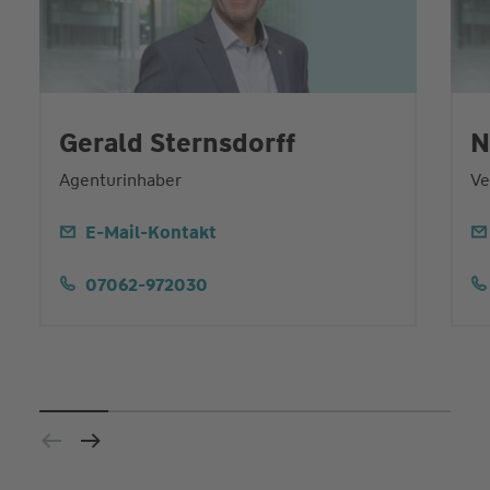
Gerald Sternsdorff
N
Agenturinhaber
Ve
E-Mail-Kontakt
07062-972030