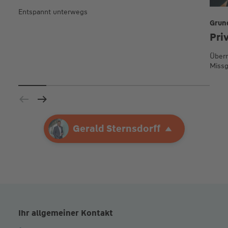
Entspannt unterwegs
Grun
Pri
Übern
Missg
Ihre Agentur
Gerald Sternsdorff
Gerald Sternsdorff
Ihr allgemeiner Kontakt