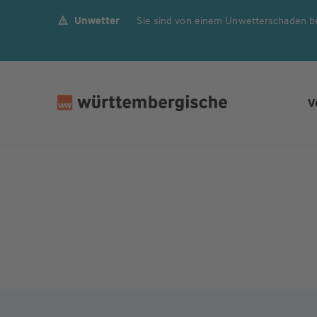
Unwetter
Sie sind von einem Unwetterschaden b
Z
u
m
In
h
V
al
t
s
p
ri
n
g
e
n