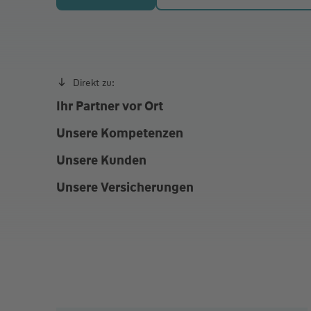
Fr. Heute
09:00 - 12:00
Termine außerhalb dieser Zeiten auch nach Ver
Direkt zu:
Ihr Partner vor Ort
Unsere Kompetenzen
Unsere Kunden
Unsere Versicherungen