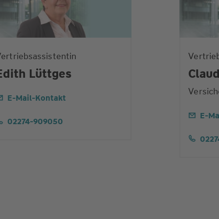
ertriebsassistentin
Vertrie
Edith Lüttges
Claud
Versich
E-Mail-Kontakt
E-Ma
02274-909050
0227