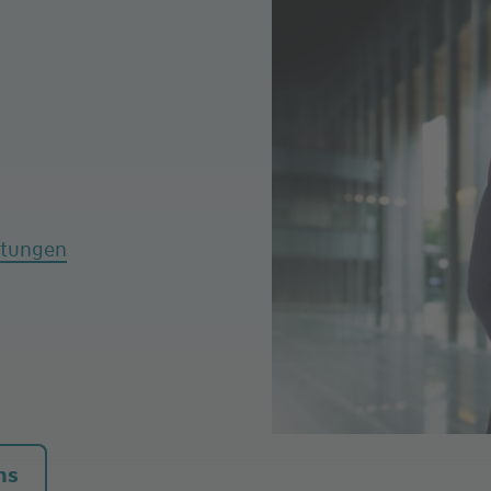
rtungen
7:00
ns
7:00