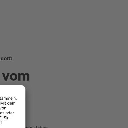
ndorf:
 vom
der
auch Ihre Sorgen stehen