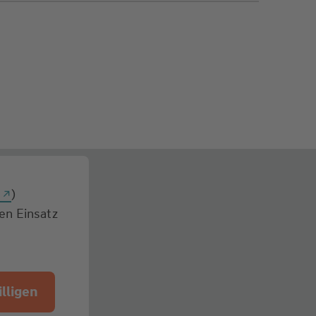
g
)
den Einsatz
lligen