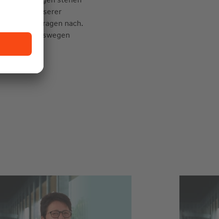
ttelpunkt unserer
ns Zeit und fragen nach.
 verstehen. Deswegen
tworten.