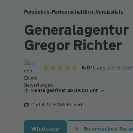
Persönlich. Partnerschaftlich. Verlässlich.
Generalagentur
Gregor Richter
251 Bewe
5,0
/5
aus
Heute geöffnet ab 09:00 Uhr
Mo.
09:00 - 12:00
Dorfpl. 17, 50189 Elsdorf
Di.
09:00 - 12:00
14:30 - 1
Mi.
09:00 - 12:00
Whatsapp
So erreichen Sie u
Do.
09:00 - 12:00
14:30 - 1