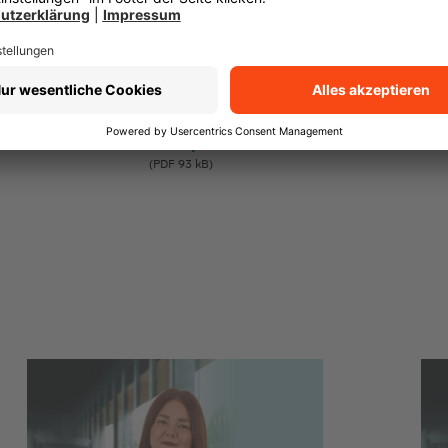
bei der Generalagentur Gregor Richter im Mi
Arbeit. Um diese zu verstehen, nehmen wir u
Für uns ist es ebenso wichtig, dass Sie uns
versuchen wir Ihnen all Ihre Fragen zu bean
Transparenz-Kodex
(PDF 93 kB)