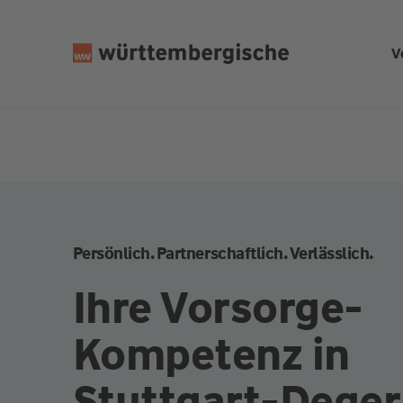
Z
u
V
m
In
h
al
t
s
p
ri
n
Persönlich. Partnerschaftlich. Verlässlich.
g
e
Ihre Vorsorge-
n
Kompetenz in
Stuttgart-Deger