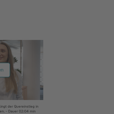
en
ingt der Quereinstieg in
en. - Dauer 02:04 min