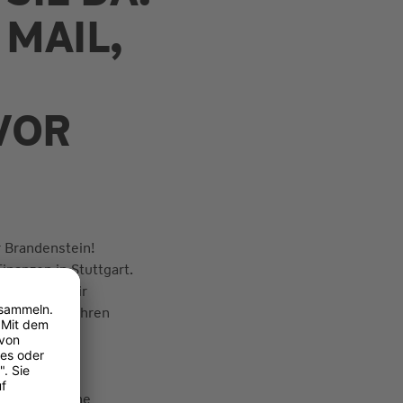
 MAIL,
VOR
 Brandenstein!
inanzen in Stuttgart.
n beraten wir
Lösung für Ihren
Produkte und
ermin für eine