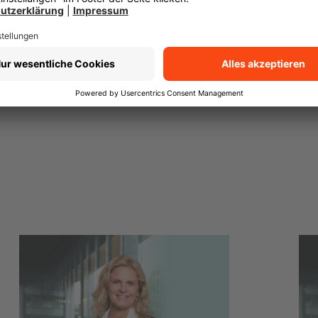
Beratung, rufen Sie uns gerne an.
Oder Sie kommen einfach kurz in unserem ne
zentraler Lage von Degerloch vorbei.
Transparenz-Kodex
(PDF 93 kB)