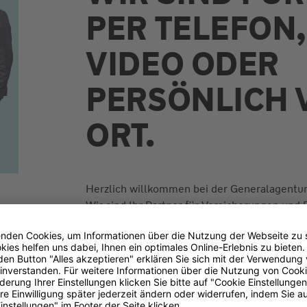
PER TELEFON,
VIDEO ODER
PERSÖNLICH 
ORT.
Herzlich willkommen bei der Generalagentur
Wir sind Ihr Partner für Versicherungen und F
Privatkunden, Unternehmer und Unternehme
persönlich und suchen gemeinsam die beste 
Bedarf.
Lesen Sie jetzt alles Wichtige über unsere 
Leistungen.
Haben Sie Fragen oder wünschen Sie einen T