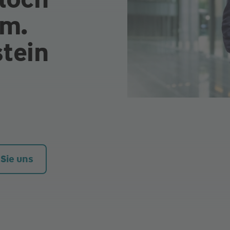
fm.
tein
 Sie uns
R Fels in