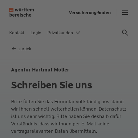
Z
Versicherung finden
u
m
In
Kontakt
Login
Privatkunden
h
al
zurück
t
s
p
Agentur Hartmut Müller
ri
Schreiben Sie uns
n
g
e
Bitte füllen Sie das Formular vollständig aus, damit
n
wir Ihnen schnell weiterhelfen können. Datenschutz
ist uns sehr wichtig. Bitte haben Sie deshalb dafür
Verständnis, dass wir Ihnen per E-Mail keine
vertragsrelevanten Daten übermitteln.