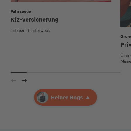
Fahrzeuge
Kfz-Versicherung
Entspannt unterwegs
Grun
Pri
Übern
Missg
Ihre Agentur
Heiner Bogs
Heiner Bogs