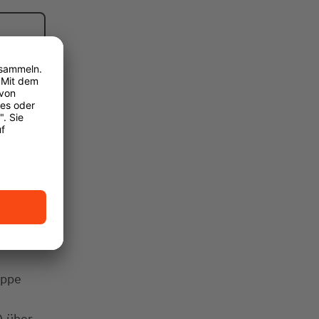
uppe
) über