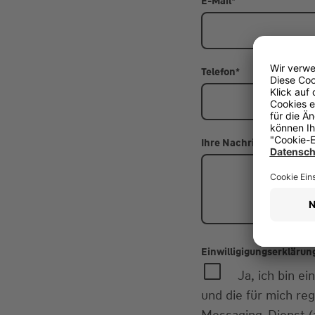
E-Mail
*
Telefon
*
Ihre Nachricht
Einwilligigungserklärun
Ja, ich bin 
und die für mich re
Messaging-Dienst (