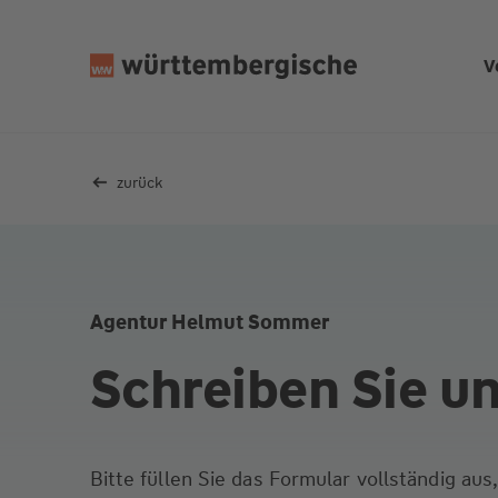
Z
u
V
m
In
h
al
zurück
t
s
p
ri
n
Agentur Helmut Sommer
g
e
Schreiben Sie u
n
Bitte füllen Sie das Formular vollständig au