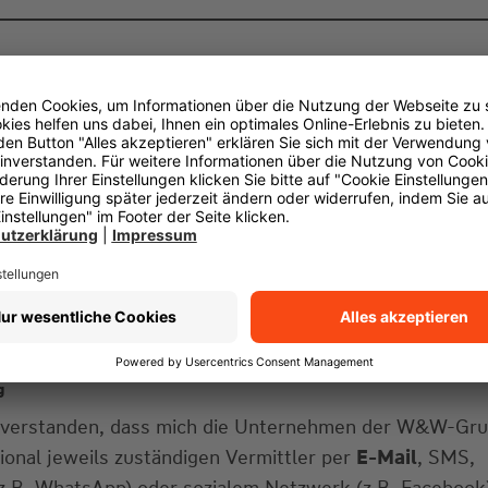
g
einverstanden, dass mich die Unternehmen der W&W-Gr
gional jeweils zuständigen Vermittler per
E-Mail
, SMS,
z.B. WhatsApp) oder sozialem Netzwerk (z.B. Facebook