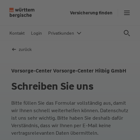
Z
Versicherung finden
u
m
In
Kontakt
Login
Privatkunden
h
al
zurück
t
s
p
Vorsorge-Center Vorsorge-Center Hilbig GmbH
ri
Schreiben Sie uns
n
g
e
Bitte füllen Sie das Formular vollständig aus, damit
n
wir Ihnen schnell weiterhelfen können. Datenschutz
ist uns sehr wichtig. Bitte haben Sie deshalb dafür
Verständnis, dass wir Ihnen per E-Mail keine
vertragsrelevanten Daten übermitteln.