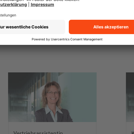
Transparenz-Kodex
(PDF 93 kB)
Vertriebsassistentin