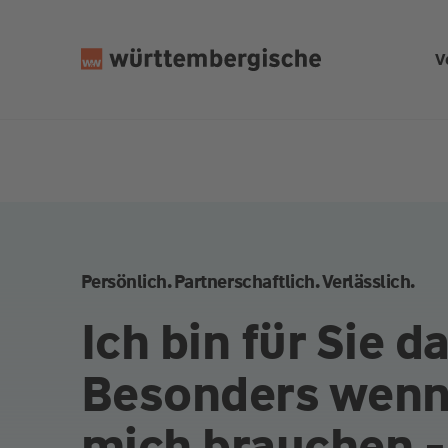
Z
u
V
m
In
h
al
t
s
p
ri
n
Persönlich. Partnerschaftlich. Verlässlich.
g
e
Ich bin für Sie da
n
Besonders wenn
mich brauchen -