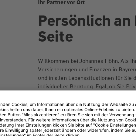
Ihr Partner vor Ort
Persönlich an 
Seite
Willkommen bei Johannes Höhn. Als Ihr
Versicherungen und Finanzen in Bayreut
und in allen Lebenssituationen für Sie d
individueller Beratung. Egal, ob Sie Pr
Unternehmer sind - wir finden die pas
Ihre Ansprüche. Kompetent, erfahren un
Gerne beantworten wir Ihre Fragen in 
Beratungstermin oder telefonisch. Wir 
Ihnen zu hören.