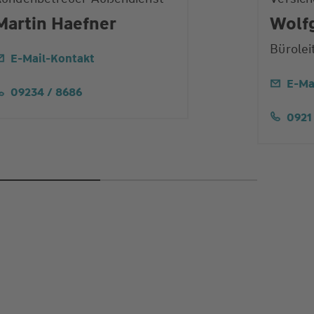
Martin Haefner
Wolf
Bürolei
E-Mail-Kontakt
E-Ma
09234 / 8686
0921