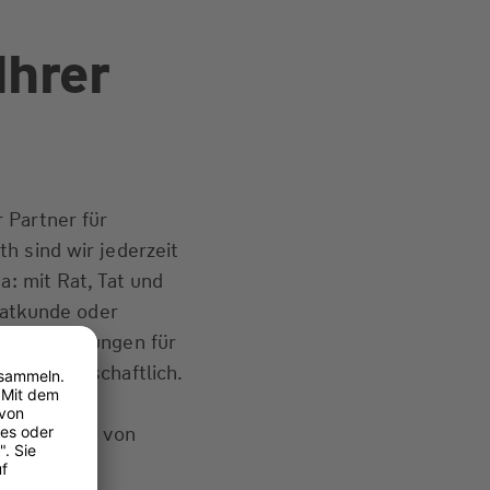
Ihrer
 Partner für
h sind wir jederzeit
a: mit Rat, Tat und
ivatkunde oder
senden Lösungen für
d partnerschaftlich.
einem
freuen uns, von