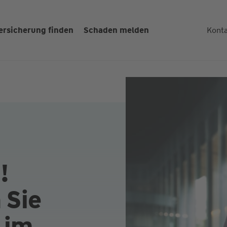
ersicherung finden
Schaden melden
Kont
!
 Sie
 im