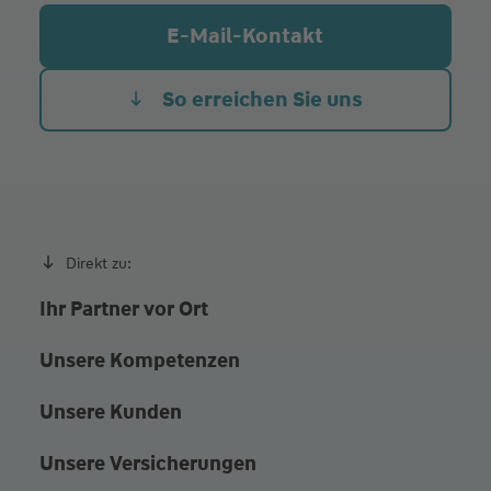
Do.
09:00 - 12:00
14:30 - 17:00
E-Mail-Kontakt
Kirchstraße 22, 74544 Michelbach an der Bilz
Fr. Heute
09:00 - 12:00
So erreichen Sie uns
zusätzlich Termine nach Vereinbarung
Direkt zu:
Ihr Partner vor Ort
Unsere Kompetenzen
Unsere Kunden
Unsere Versicherungen