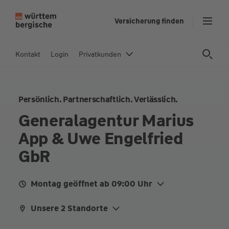
Z
Versicherung finden
u
m
In
Kontakt
Login
Privatkunden
h
al
t
Persönlich. Partnerschaftlich. Verlässlich.
s
p
Generalagentur Marius
ri
App & Uwe Engelfried
n
g
GbR
e
n
Montag geöffnet ab 09:00 Uhr
Mo.
09:00 - 12:00
14:30 - 17:00
Unsere 2 Standorte
Di.
09:00 - 12:00
14:30 - 17:00
Bahnhofstraße 25, 74405 Gaildorf