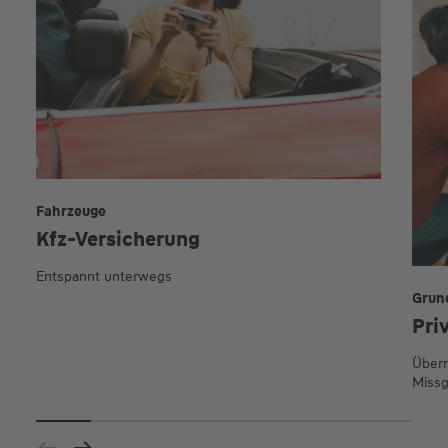
Fahrzeuge
Kfz-Versicherung
Entspannt unterwegs
Grun
Pri
Übern
Missg