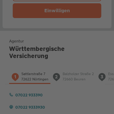
Einwilligen
Agentur
Württembergische
Versicherung
Liste
Sattlerstraße 7
Balzholzer Straße 2
Ess
1
2
3
der
72622 Nürtingen
72660 Beuren
726
Adressen
07022 933390
07022 9333930