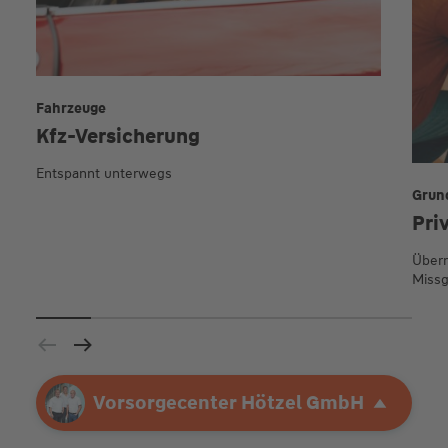
Fahrzeuge
Kfz-Versicherung
Entspannt unterwegs
Grun
Pri
Übern
Missg
Ihre Agentur
Vorsorgecenter Hötzel GmbH
Vorsorgecenter Hötzel GmbH