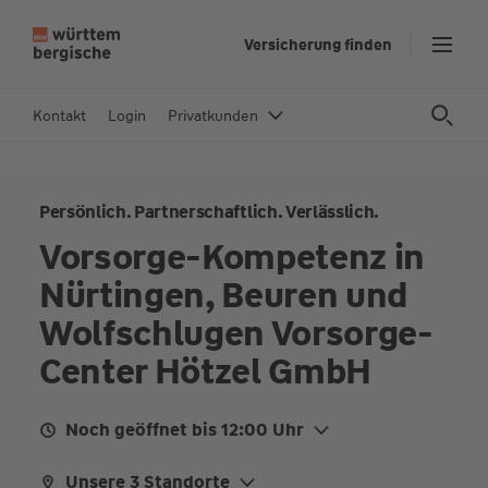
Z
Versicherung finden
u
m
In
Kontakt
Login
Privatkunden
h
al
t
Persönlich. Partnerschaftlich. Verlässlich.
s
p
Vorsorge-Kompetenz in
ri
Nürtingen, Beuren und
n
g
Wolfschlugen Vorsorge-
e
Center Hötzel GmbH
n
Noch geöffnet bis 12:00 Uhr
Mo.
08:00 - 12:00
13:00 - 17:00
Unsere 3 Standorte