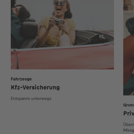
Fahrzeuge
Kfz-Versicherung
Entspannt unterwegs
Grun
Pri
Übern
Missg