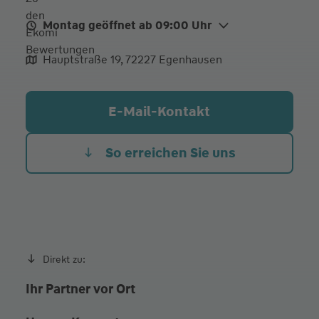
Montag geöffnet ab 09:00 Uhr
Mo.
09:00 - 12:00
14:30 - 16:00
Hauptstraße 19, 72227 Egenhausen
Di.
09:00 - 12:00
14:30 - 16:00
Mi.
09:00 - 12:00
14:30 - 16:00
E-Mail-Kontakt
Do.
09:00 - 12:00
14:30 - 16:00
Fr. Heute
09:00 - 12:00
So erreichen Sie uns
Termine auch nach Vereinbarung.
Direkt zu:
Ihr Partner vor Ort