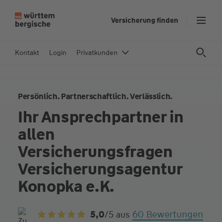
Z
Versicherung finden
u
m
In
Kontakt
Login
Privatkunden
h
al
t
Persönlich. Partnerschaftlich. Verlässlich.
s
p
Ihr Ansprechpartner in
ri
allen
n
g
Versicherungsfragen
e
Versicherungsagentur
n
Konopka e.K.
60 Bewertungen
5,0
/5
aus