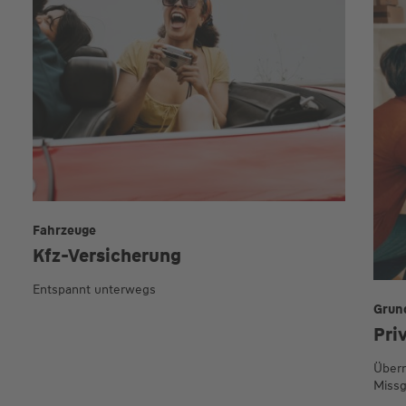
Fahrzeuge
Kfz-Versicherung
Entspannt unterwegs
Grun
Pri
Übern
Missg