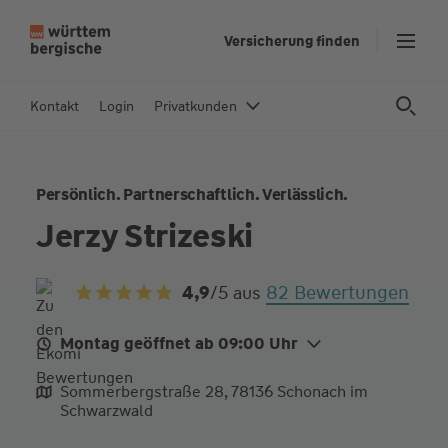
Z
Versicherung finden
u
m
In
Kontakt
Login
Privatkunden
h
al
t
Persönlich. Partnerschaftlich. Verlässlich.
s
p
Jerzy Strizeski
ri
n
82 Bewertungen
4,9
/5
aus
g
e
n
Montag geöffnet ab 09:00 Uhr
Mo.
09:00 - 12:00
13:00 - 17:00
Sommerbergstraße 28, 78136 Schonach im
Schwarzwald
Di.
12:00 - 18:00