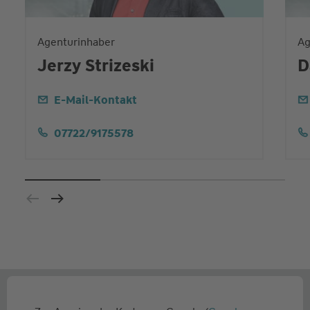
Agenturinhaber
Ag
Jerzy Strizeski
D
E-Mail-Kontakt
07722/9175578