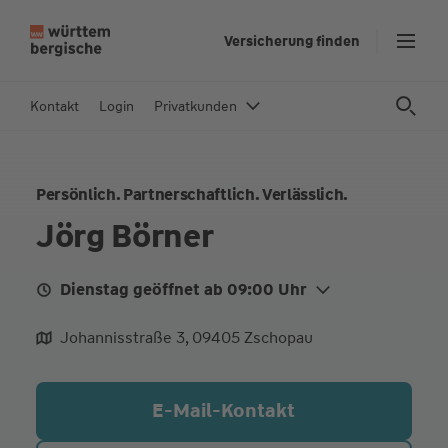
Z
Versicherung finden
u
m
In
Kontakt
Login
Privatkunden
h
al
t
Persönlich. Partnerschaftlich. Verlässlich.
s
p
Jörg Börner
ri
n
Dienstag geöffnet ab 09:00 Uhr
g
e
Di.
09:00 - 12:00
15:00 - 18:00
Johannisstraße 3, 09405 Zschopau
n
Do.
09:00 - 12:00
15:00 - 18:00
Fr.
09:00 - 12:00
E-Mail-Kontakt
oder nach telefonischer Vereinbarung