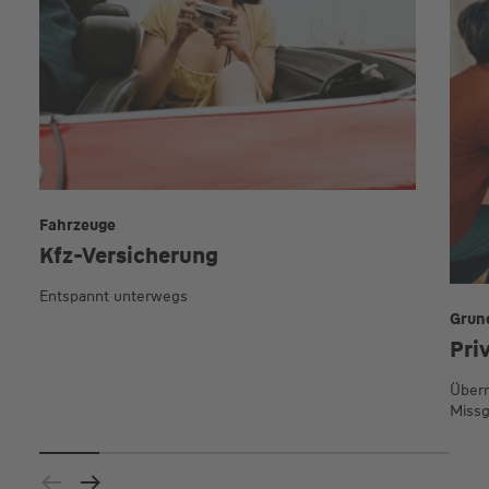
Fahrzeuge
Kfz-Versicherung
Entspannt unterwegs
Grun
Pri
Übern
Missg