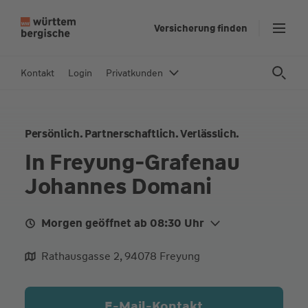
Z
Versicherung finden
u
m
In
Kontakt
Login
Privatkunden
h
al
t
Persönlich. Partnerschaftlich. Verlässlich.
s
p
In Freyung-Grafenau
ri
Johannes Domani
n
g
e
Morgen geöffnet ab 08:30 Uhr
n
Mo.
08:30 - 12:30
Rathausgasse 2, 94078 Freyung
Di.
08:30 - 12:30
Mi.
08:30 - 12:30
E-Mail-Kontakt