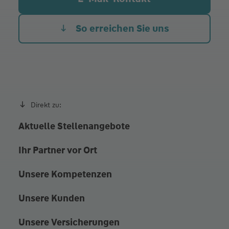
Do.
08:30 - 12:30
Fr.
08:30 - 12:30
So erreichen Sie uns
Außerhalb der Geschäftszeiten auch gerne nach
Vereinbarung im Büro, oder bei ihnen zu Hause !
Direkt zu:
Aktuelle Stellenangebote
Ihr Partner vor Ort
Unsere Kompetenzen
Unsere Kunden
Unsere Versicherungen