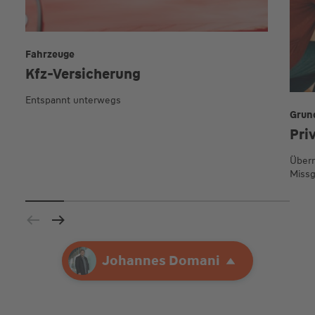
Fahrzeuge
Kfz-Versicherung
Entspannt unterwegs
Grun
Pri
Übern
Missg
Ihre Agentur
Johannes Domani
Johannes Domani