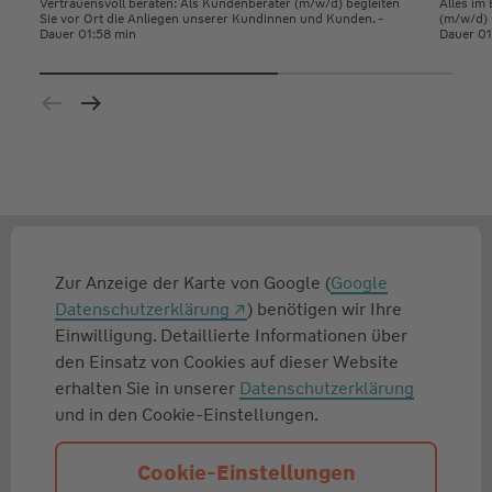
Vertrauensvoll beraten: Als Kundenberater (m/w/d) begleiten
Alles im
Sie vor Ort die Anliegen unserer Kundinnen und Kunden. -
(m/w/d) 
Dauer 01:58 min
Dauer 01
Zur Anzeige der Karte von Google (
Google
Datenschutzerklärung
) benötigen wir Ihre
Einwilligung. Detaillierte Informationen über
den Einsatz von Cookies auf dieser Website
erhalten Sie in unserer
Datenschutzerklärung
und in den Cookie-Einstellungen.
Cookie-Einstellungen