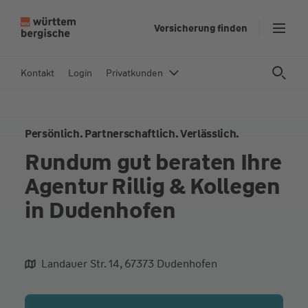
Z
Versicherung finden
u
m
In
Kontakt
Login
Privatkunden
h
al
t
Persönlich. Partnerschaftlich. Verlässlich.
s
p
Rundum gut beraten Ihre
ri
Agentur Rillig & Kollegen
n
g
in Dudenhofen
e
n
Landauer Str. 14, 67373 Dudenhofen
aliqua culpa cillum ullamco