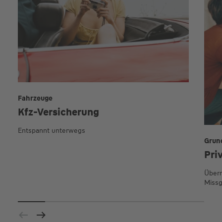
Fahrzeuge
Kfz-Versicherung
Entspannt unterwegs
Grun
Pri
Übern
Missg