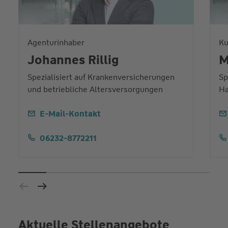
Agenturinhaber
Ku
Johannes Rillig
M
Spezialisiert auf Krankenversicherungen
Sp
und betriebliche Altersversorgungen
Ha
E-Mail-Kontakt
06232-8772211
Aktuelle Stellenangebote