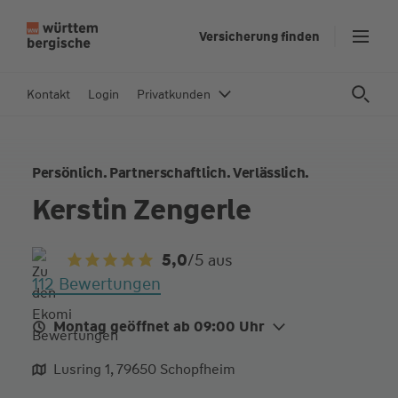
Z
Versicherung finden
u
m
In
Kontakt
Login
Privatkunden
h
al
t
Persönlich. Partnerschaftlich. Verlässlich.
s
p
Kerstin Zengerle
ri
n
5,0
/5
aus
g
112 Bewertungen
e
n
Montag geöffnet ab 09:00 Uhr
Mo.
09:00 - 12:30
14:30 - 18:00
Lusring 1, 79650 Schopfheim
Di.
14:00 - 16:00