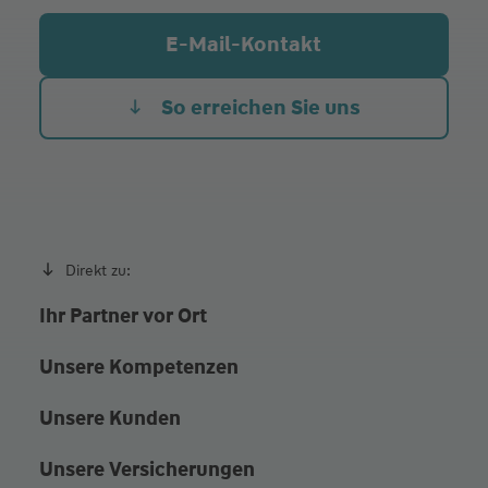
Mi.
09:00 - 12:30
14:00 - 16:00
E-Mail-Kontakt
Do.
14:00 - 16:00
Fr.
09:00 - 12:30
So erreichen Sie uns
Gerne auch Termine nach individueller
Vereinbarung
Direkt zu:
Ihr Partner vor Ort
Unsere Kompetenzen
Unsere Kunden
Unsere Versicherungen