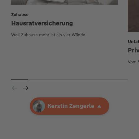
Zuhause
Hausrat­versicherung
Weil Zuhause mehr ist als vier Wände
Unfal
Pri
Vom S
Ihre Agentur
Kerstin Zengerle
Kerstin Zengerle