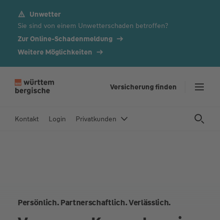
Unwetter
Z
Sie sind von einem Unwetterschaden betroffen?
u
m
Zur Online-Schadenmeldung
In
Weitere Möglichkeiten
h
al
t
Versicherung finden
s
p
Kontakt
Login
Privatkunden
ri
n
g
e
n
Persönlich. Partnerschaftlich. Verlässlich.