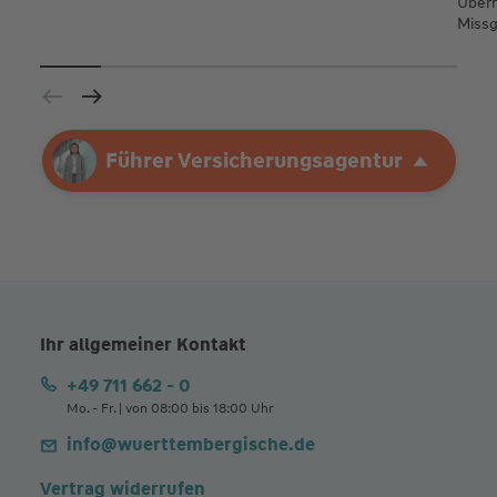
Übern
Missg
Ihre Agentur
Führer Versicherungsagentur
Führer Versicherungsagentur
Ihr allgemeiner Kontakt
+49 711 662 - 0
Mo. - Fr. | von 08:00 bis 18:00 Uhr
info@wuerttembergische.de
Vertrag widerrufen