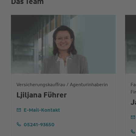
Das Team
Versicherungskauffrau / Agenturinhaberin
Fa
Fi
Ljiljana Führer
J
E-Mail-Kontakt
05241-93650