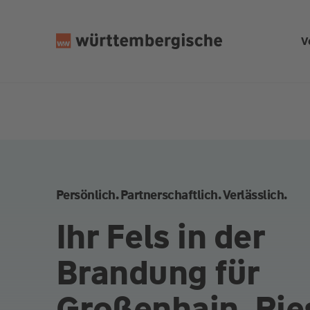
Z
u
V
m
In
h
al
t
s
p
ri
n
Persönlich. Partnerschaftlich. Verlässlich.
g
e
Ihr Fels in der
n
Brandung für
Großenhain, Rie