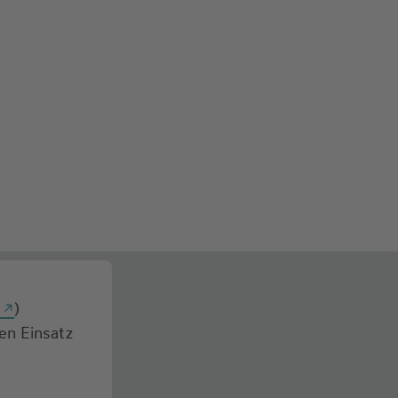
g
)
den Einsatz