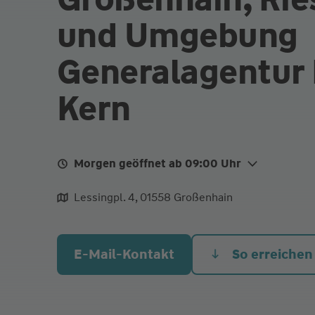
und Umgebung
Generalagentur 
Kern
Morgen geöffnet ab 09:00 Uhr
Mo.
09:00 - 12:00
Lessingpl. 4, 01558 Großenhain
Di.
09:00 - 12:00
14:00 - 16:00
Mi.
09:00 - 12:00
E-Mail-Kontakt
So erreichen
Do.
09:00 - 12:00
14:00 - 16:00
Fr.
09:00 - 12:00
Und nach Vereinbarung !