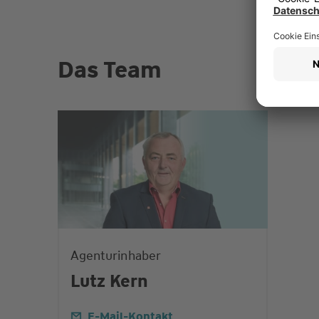
Das Team
Agenturinhaber
Lutz Kern
E-Mail-Kontakt