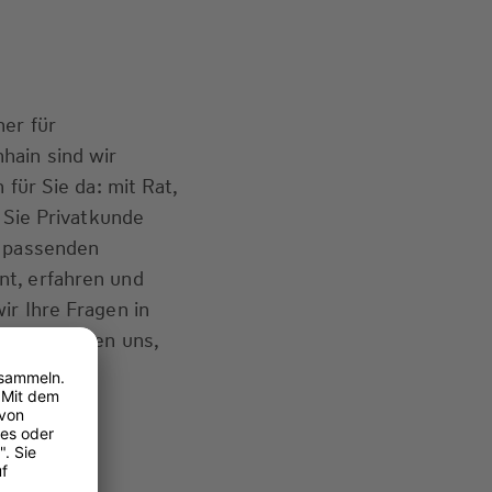
ner für
hain sind wir
 für Sie da: mit Rat,
b Sie Privatkunde
e passenden
t, erfahren und
ir Ihre Fragen in
. Wir freuen uns,