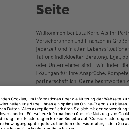
Seite
Willkommen bei Lutz Kern. Als Ihr Part
Versicherungen und Finanzen in Großen
jederzeit und in allen Lebenssituationen
Tat und individueller Beratung. Egal, o
oder Unternehmer sind - wir finden di
Lösungen für Ihre Ansprüche. Kompeten
partnerschaftlich. Gerne beantworten w
einem Beratungstermin oder telefonisch
von Ihnen zu hören.
Transparenz-Kodex
(PDF 93 kB)