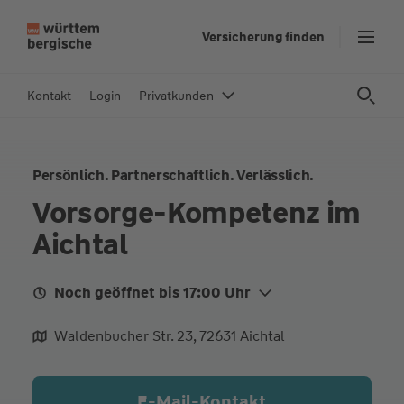
Z
Versicherung finden
u
m
In
Kontakt
Login
Privatkunden
h
al
t
Persönlich. Partnerschaftlich. Verlässlich.
s
p
Vorsorge-Kompetenz im
ri
Aichtal
n
g
e
Noch geöffnet bis 17:00 Uhr
n
Mo. Heute
08:30 - 12:00
14:00 - 17:00
Waldenbucher Str. 23, 72631 Aichtal
Di.
08:30 - 12:00
14:00 - 17:00
Mi.
08:30 - 12:00
14:00 - 17:00
E-Mail-Kontakt