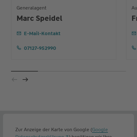
Generalagent
Au
Marc Speidel
F
E-Mail-Kontakt
07127-952990
Zur Anzeige der Karte von Google (
Google
Datenschutzerklärung
) benötigen wir Ihre