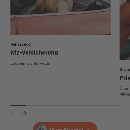
Fahrzeuge
Kfz-Versicherung
Entspannt unterwegs
Grun
Pri
Übern
Missg
Ihre Agentur
Marc Speidel
Marc Speidel