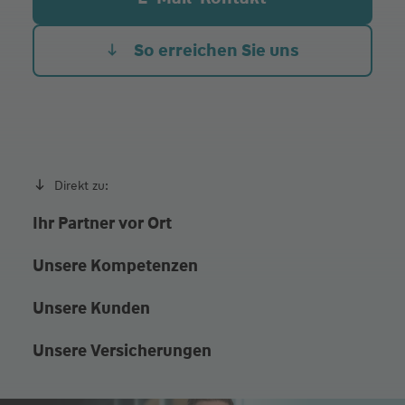
Do.
08:30 - 12:00
14:00 - 17:00
Fr.
08:30 - 12:00
So erreichen Sie uns
Direkt zu:
Ihr Partner vor Ort
Unsere Kompetenzen
Unsere Kunden
Unsere Versicherungen