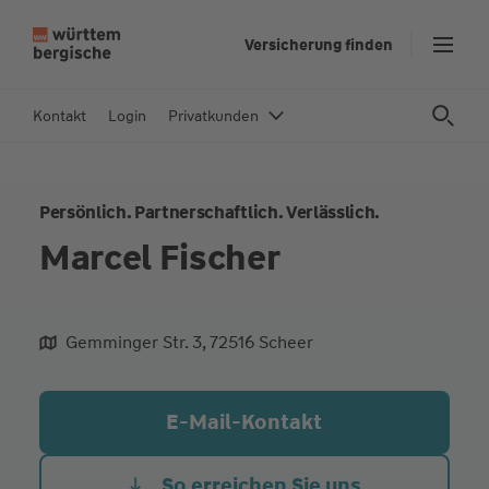
Z
Versicherung finden
u
m
In
Kontakt
Login
Privatkunden
h
al
t
Persönlich. Partnerschaftlich. Verlässlich.
s
p
Marcel Fischer
ri
n
g
Gemminger Str. 3, 72516 Scheer
e
aliqua culpa cillum ullamco
n
E-Mail-Kontakt
So erreichen Sie uns