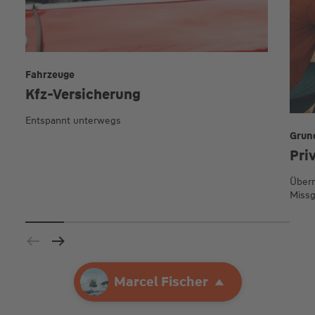
Fahrzeuge
Kfz-Versicherung
Entspannt unterwegs
Grun
Pri
Übern
Missg
Ihre Agentur
Marcel Fischer
Marcel Fischer