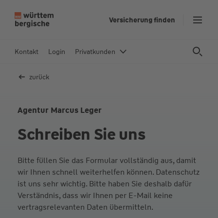
Z
Versicherung finden
u
m
In
Kontakt
Login
Privatkunden
h
al
zurück
t
s
p
Agentur Marcus Leger
ri
Schreiben Sie uns
n
g
e
Bitte füllen Sie das Formular vollständig aus, damit
n
wir Ihnen schnell weiterhelfen können. Datenschutz
ist uns sehr wichtig. Bitte haben Sie deshalb dafür
Verständnis, dass wir Ihnen per E-Mail keine
vertragsrelevanten Daten übermitteln.