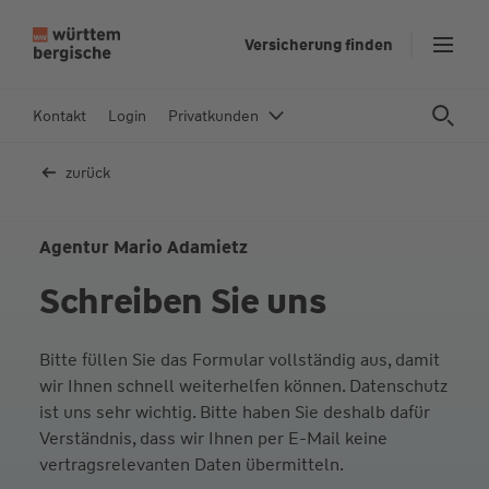
Z
Versicherung finden
u
m
In
Kontakt
Login
Privatkunden
h
al
zurück
t
s
p
Agentur Mario Adamietz
ri
Schreiben Sie uns
n
g
e
Bitte füllen Sie das Formular vollständig aus, damit
n
wir Ihnen schnell weiterhelfen können. Datenschutz
ist uns sehr wichtig. Bitte haben Sie deshalb dafür
Verständnis, dass wir Ihnen per E-Mail keine
vertragsrelevanten Daten übermitteln.