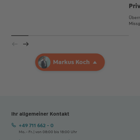
Pri
Übern
Missg
Ihre Agentur
Markus Koch
Markus Koch
Ihr allgemeiner Kontakt
+49 711 662 - 0
Mo. - Fr. | von 08:00 bis 18:00 Uhr