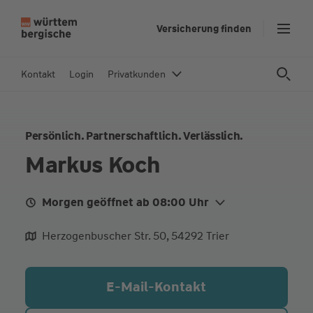
Z
Versicherung finden
u
m
In
Kontakt
Login
Privatkunden
h
al
t
Persönlich. Partnerschaftlich. Verlässlich.
s
p
Markus Koch
ri
n
Morgen geöffnet ab 08:00 Uhr
g
e
Mo.
08:00 - 18:00
Herzogenbuscher Str. 50, 54292 Trier
n
Di.
08:00 - 18:00
Mi.
08:00 - 18:00
E-Mail-Kontakt
Do.
08:00 - 18:00