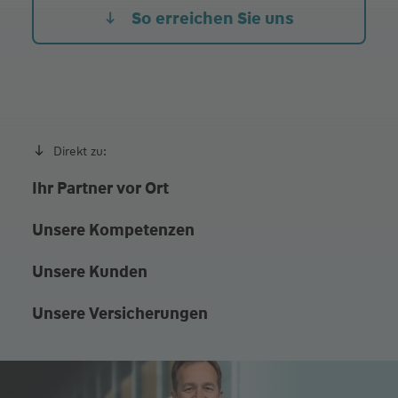
Fr.
08:00 - 17:00
So erreichen Sie uns
und nach Vereinbarung
Direkt zu:
Ihr Partner vor Ort
Unsere Kompetenzen
Unsere Kunden
Unsere Versicherungen