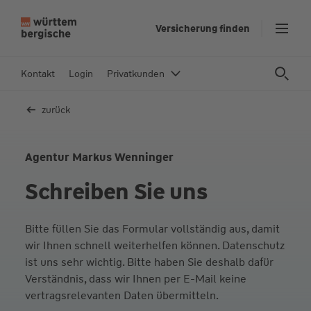
Z
Versicherung finden
u
m
In
Kontakt
Login
Privatkunden
h
al
zurück
t
s
p
Agentur Markus Wenninger
ri
Schreiben Sie uns
n
g
e
Bitte füllen Sie das Formular vollständig aus, damit
n
wir Ihnen schnell weiterhelfen können. Datenschutz
ist uns sehr wichtig. Bitte haben Sie deshalb dafür
Verständnis, dass wir Ihnen per E-Mail keine
vertragsrelevanten Daten übermitteln.