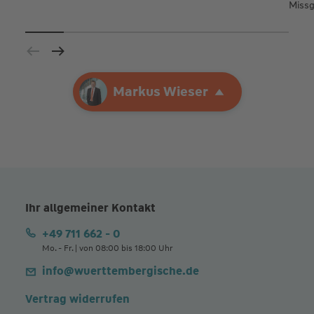
Missg
Ihre Agentur
Markus Wieser
Markus Wieser
Ihr allgemeiner Kontakt
+49 711 662 - 0
Mo. - Fr. | von 08:00 bis 18:00 Uhr
info@wuerttembergische.de
Vertrag widerrufen