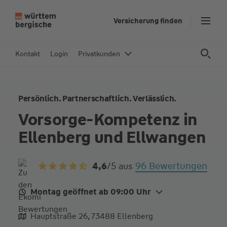
Z
Versicherung finden
u
m
In
Kontakt
Login
Privatkunden
h
al
t
Persönlich. Partnerschaftlich. Verlässlich.
s
p
Vorsorge-Kompetenz in
ri
Ellenberg und Ellwangen
n
g
e
96 Bewertungen
4,6
/5
aus
n
Montag geöffnet ab 09:00 Uhr
Mo.
09:00 - 12:00
14:00 - 17:00
Hauptstraße 26, 73488 Ellenberg