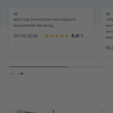
alles top, freundliche und zugleich
Jet
kompetente Beratung
wer
ver
30.06.2026
5,0
/5
hin
18.