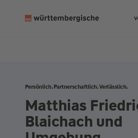
Z
u
V
m
In
h
al
t
s
p
ri
n
Persönlich. Partnerschaftlich. Verlässlich.
g
e
Matthias Friedri
n
Blaichach und
Umgebung