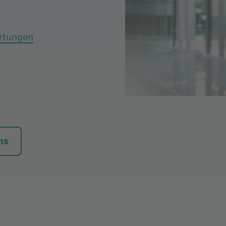
rtungen
ns
00 Uhr