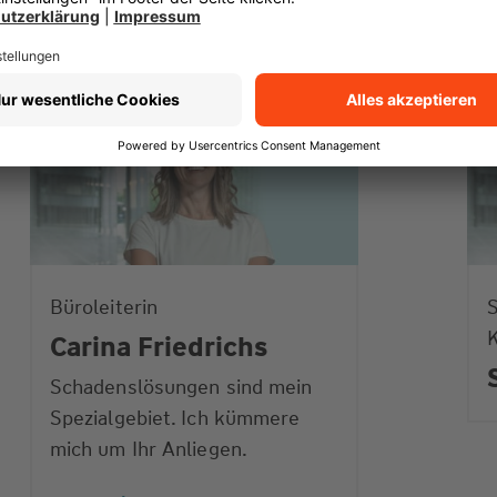
Büroleiterin
S
Carina Friedrichs
Schadenslösungen sind mein
Spezialgebiet. Ich kümmere
mich um Ihr Anliegen.