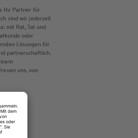
 Ihr Partner für
ch sind wir jederzeit
a: mit Rat, Tat und
ivatkunde oder
senden Lösungen für
d partnerschaftlich.
einem
freuen uns, von