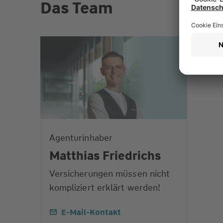
Das Team
Agenturinhaber
Matthias Friedrichs
Versicherungen müssen nicht
kompliziert erklärt werden!
E-Mail-Kontakt