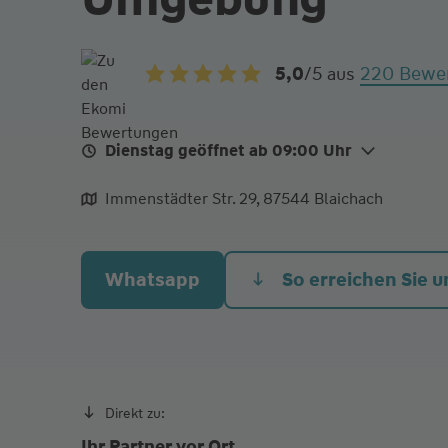
220 Bewe
5,0
/5
aus
Dienstag geöffnet ab 09:00 Uhr
Di.
09:00 - 12:00
Immenstädter Str. 29, 87544 Blaichach
Mi.
09:00 - 12:00
Do.
09:00 - 12:00
Whatsapp
So erreichen Sie u
Telefonisch sind wir von Mo-Fr ab 08:00 bis 23:
erreichbar.
Direkt zu:
Ihr Partner vor Ort