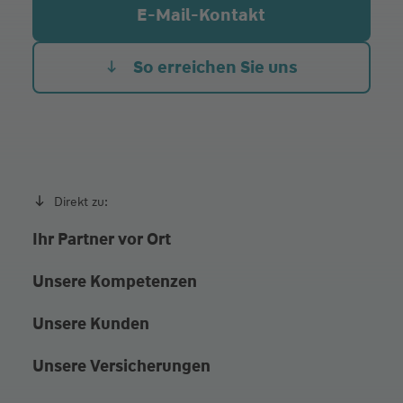
Mi.
08:30 - 12:30
E-Mail-Kontakt
Do.
08:30 - 12:30
Fr.
08:30 - 12:30
So erreichen Sie uns
nachmittags nach Vereinbarung
Direkt zu:
Ihr Partner vor Ort
Unsere Kompetenzen
Unsere Kunden
Unsere Versicherungen