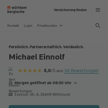
Z
Versicherung finden
u
m
In
Kontakt
Login
Privatkunden
h
al
t
Persönlich. Partnerschaftlich. Verlässlich.
s
p
Michael Einnolf
ri
n
56 Bewertungen
5,0
/5
aus
g
e
n
Morgen geöffnet ab 08:30 Uhr
Mo.
08:30 - 12:30
Esenser Str. 4, 26409 Wittmund
Di.
08:30 - 12:30