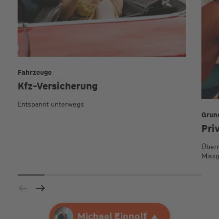
Fahrzeuge
Kfz-Versicherung
Entspannt unterwegs
Grun
Pri
Übern
Missg
Ihre Agentur
Michael Einnolf
Michael Einnolf