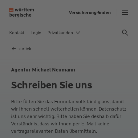
Z
Versicherung finden
u
m
In
Kontakt
Login
Privatkunden
h
al
zurück
t
s
p
Agentur Michael Neumann
ri
Schreiben Sie uns
n
g
e
Bitte füllen Sie das Formular vollständig aus, damit
n
wir Ihnen schnell weiterhelfen können. Datenschutz
ist uns sehr wichtig. Bitte haben Sie deshalb dafür
Verständnis, dass wir Ihnen per E-Mail keine
vertragsrelevanten Daten übermitteln.