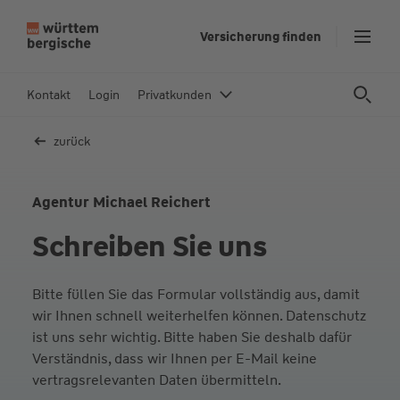
Z
Versicherung finden
u
m
In
Kontakt
Login
Privatkunden
h
al
zurück
t
s
p
Agentur Michael Reichert
ri
Schreiben Sie uns
n
g
e
Bitte füllen Sie das Formular vollständig aus, damit
n
wir Ihnen schnell weiterhelfen können. Datenschutz
ist uns sehr wichtig. Bitte haben Sie deshalb dafür
Verständnis, dass wir Ihnen per E-Mail keine
vertragsrelevanten Daten übermitteln.