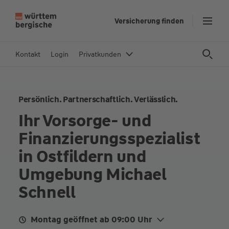
Z
Versicherung finden
u
m
In
Kontakt
Login
Privatkunden
h
al
t
Persönlich. Partnerschaftlich. Verlässlich.
s
p
Ihr Vorsorge- und
ri
Finanzierungsspezialist
n
g
in Ostfildern und
e
Umgebung Michael
n
Schnell
Montag geöffnet ab 09:00 Uhr