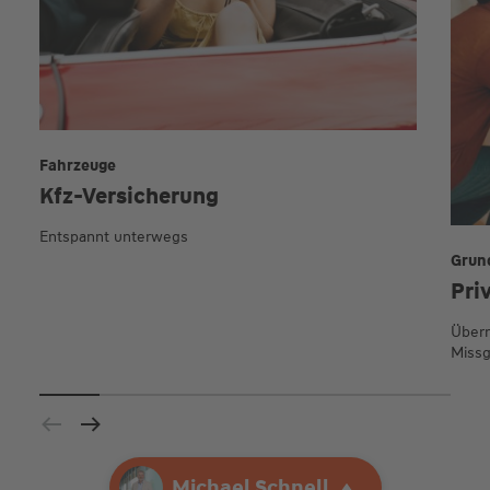
Fahrzeuge
Kfz-Versicherung
Entspannt unterwegs
Grun
Pri
Übern
Missg
Ihre Agentur
Michael Schnell
Michael Schnell