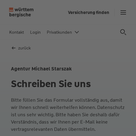
Z
Versicherung finden
u
m
In
Kontakt
Login
Privatkunden
h
al
zurück
t
s
p
Agentur Michael Starszak
ri
Schreiben Sie uns
n
g
e
Bitte füllen Sie das Formular vollständig aus, damit
n
wir Ihnen schnell weiterhelfen können. Datenschutz
ist uns sehr wichtig. Bitte haben Sie deshalb dafür
Verständnis, dass wir Ihnen per E-Mail keine
vertragsrelevanten Daten übermitteln.