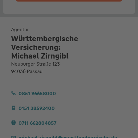
Agentur
Württembergische
Versicherung:
Michael Zirngibl
Neuburger Straße 123
94036 Passau
0851 96658000
0151 28592400
0711 662804857
michael.zirngibl@wuerttembergische.de