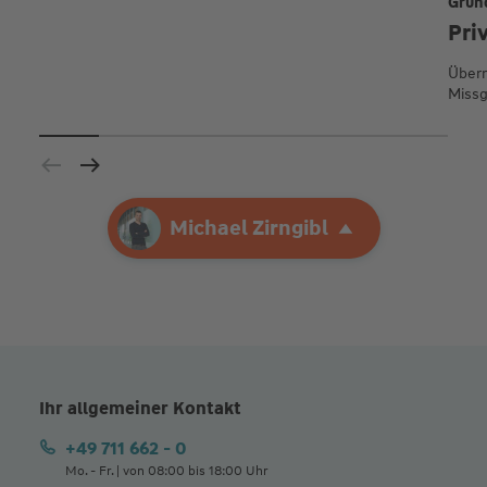
Grun
Pri
Übern
Missg
Ihre Agentur
Michael Zirngibl
Michael Zirngibl
Ihr allgemeiner Kontakt
+49 711 662 - 0
Mo. - Fr. | von 08:00 bis 18:00 Uhr