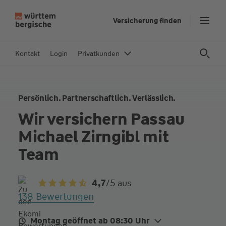
Z
Versicherung finden
u
m
In
Kontakt
Login
Privatkunden
h
al
t
Persönlich. Partnerschaftlich. Verlässlich.
s
p
Wir versichern Passau
ri
Michael Zirngibl mit
n
g
Team
e
n
4,7
/5
aus
138 Bewertungen
Montag geöffnet ab 08:30 Uhr