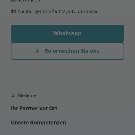
Mo.
08:30 - 12:30
Neuburger Straße 123, 94036 Passau
Di.
08:30 - 12:30
Mi.
08:30 - 12:30
Whatsapp
Do.
08:30 - 12:30
Fr. Heute
08:30 - 12:30
So erreichen Sie uns
Termine nach Vereinbarung
Direkt zu:
Ihr Partner vor Ort
Unsere Kompetenzen