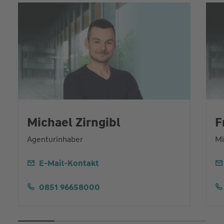
Michael Zirngibl
F
Agenturinhaber
Mi
E-Mail-Kontakt
0851 96658000