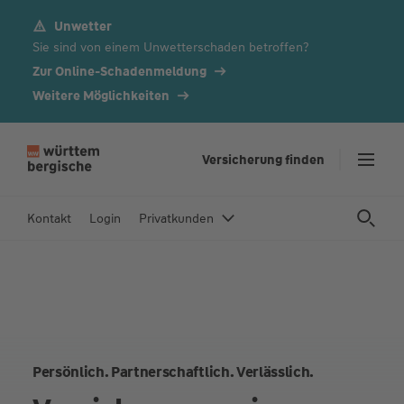
Unwetter
Z
Sie sind von einem Unwetterschaden betroffen?
u
m
Zur Online-Schadenmeldung
In
Weitere Möglichkeiten
h
al
t
Versicherung finden
s
p
Kontakt
Login
Privatkunden
ri
n
g
e
n
Persönlich. Partnerschaftlich. Verlässlich.