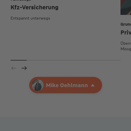
Kfz-Versicherung
Entspannt unterwegs
Grun
Pri
Übern
Missg
Ihre Agentur
Mike Oehlmann
Mike Oehlmann