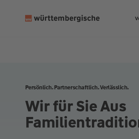
Z
u
V
m
In
h
al
t
s
p
ri
n
Persönlich. Partnerschaftlich. Verlässlich.
g
e
Wir für Sie Aus
n
Familientraditio