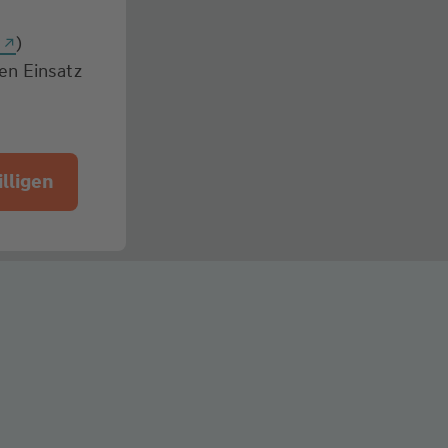
g
)
den Einsatz
lligen