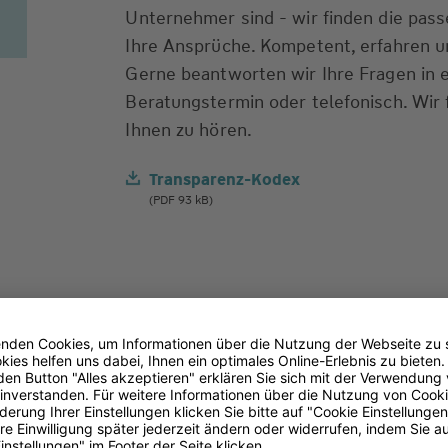
Unternehmer sind - wir finden die pas
Ihre Ansprüche. Kompetent, erfahren un
Gerne beantworten wir Ihre Fragen in 
Beratungstermin oder telefonisch. Wir 
Ihnen zu hören.
Transparenz-Kodex
(PDF 93 kB)