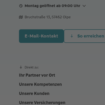
Montag geöffnet ab 09:00 Uhr
Mo.
09:00 - 12:00
Bruchstraße 13, 57462 Olpe
Di.
09:00 - 12:00
14:00 - 17:00
Mi.
09:00 - 12:00
E-Mail-Kontakt
So erreichen
Do.
09:00 - 12:00
Fr.
09:00 - 13:00
Aufgrund von COVID-19 Termine nach telefonisc
Vereinbarung.
Direkt zu:
Ihr Partner vor Ort
Unsere Kompetenzen
Unsere Kunden
Unsere Versicherungen