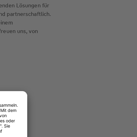
senden Lösungen für
d partnerschaftlich.
einem
freuen uns, von