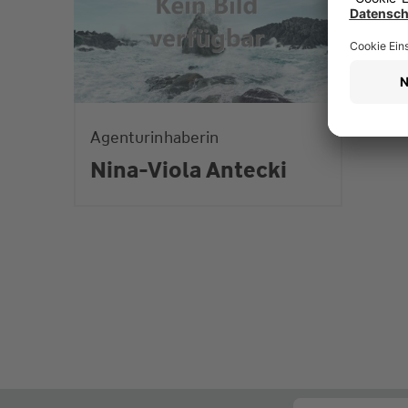
Agenturinhaberin
Nina-Viola Antecki