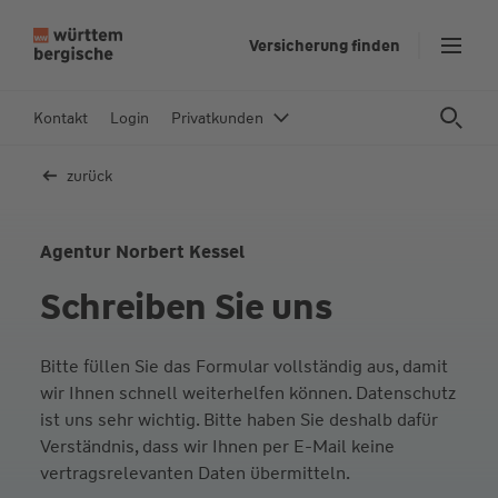
Z
Versicherung finden
u
m
In
Kontakt
Login
Privatkunden
h
al
zurück
t
s
p
Agentur Norbert Kessel
ri
Schreiben Sie uns
n
g
e
Bitte füllen Sie das Formular vollständig aus, damit
n
wir Ihnen schnell weiterhelfen können. Datenschutz
ist uns sehr wichtig. Bitte haben Sie deshalb dafür
Verständnis, dass wir Ihnen per E-Mail keine
vertragsrelevanten Daten übermitteln.