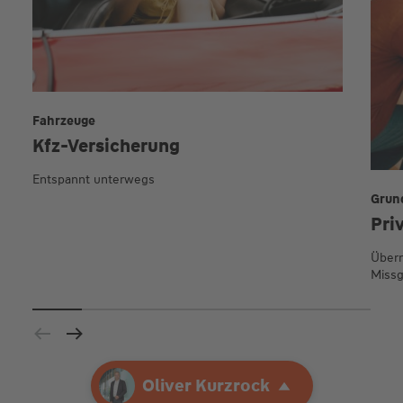
Fahrzeuge
Kfz-Versicherung
Entspannt unterwegs
Grun
Pri
Übern
Missg
Ihre Agentur
Oliver Kurzrock
Oliver Kurzrock