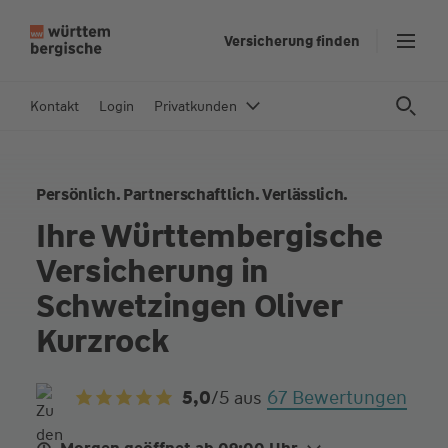
Z
Versicherung finden
u
m
In
Kontakt
Login
Privatkunden
h
al
t
Persönlich. Partnerschaftlich. Verlässlich.
s
p
Ihre Württembergische
ri
Versicherung in
n
g
Schwetzingen Oliver
e
Kurzrock
n
67 Bewertungen
5,0
/5
aus