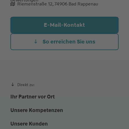
Mo.
10:00 - 13:00
Riemenstraße 12, 74906 Bad Rappenau
Di.
10:00 - 13:00
15:00 - 18:00
Mi.
10:00 - 13:00
E-Mail-Kontakt
Do.
10:00 - 13:00
15:00 - 18:00
Fr.
10:00 - 13:00
So erreichen Sie uns
und nach Vereinbarung
Direkt zu:
Ihr Partner vor Ort
Unsere Kompetenzen
Unsere Kunden