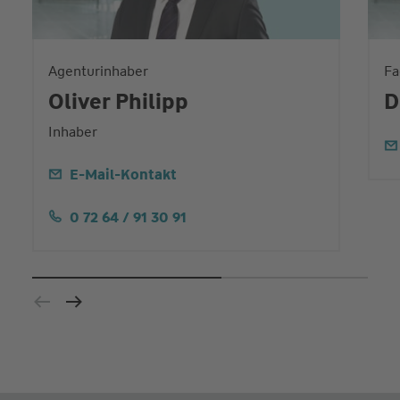
Agenturinhaber
Fa
Oliver Philipp
D
Inhaber
E-Mail-Kontakt
0 72 64 / 91 30 91