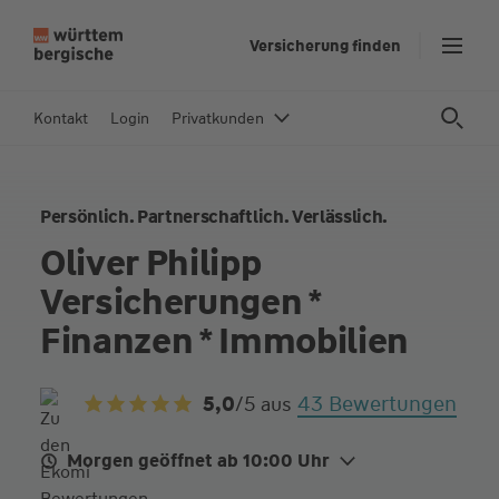
Z
Versicherung finden
u
m
In
Kontakt
Login
Privatkunden
h
al
t
Persönlich. Partnerschaftlich. Verlässlich.
s
p
Oliver Philipp
ri
Versicherungen *
n
g
Finanzen * Immobilien
e
n
43 Bewertungen
5,0
/5
aus
Morgen geöffnet ab 10:00 Uhr