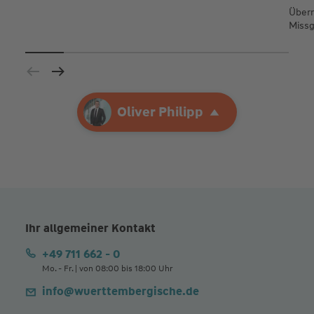
Übern
Missg
Ihre Agentur
Oliver Philipp
Oliver Philipp
Ihr allgemeiner Kontakt
+49 711 662 - 0
Mo. - Fr. | von 08:00 bis 18:00 Uhr
info@wuerttembergische.de