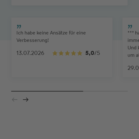
Ich habe keine Ansätze für eine
*** h
Verbesserung!
imme
Und 
13.07.2026
5,0
/5
um a
29.