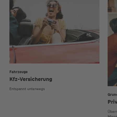
Fahrzeuge
Kfz-Versicherung
Entspannt unterwegs
Grun
Pri
Übern
Missg