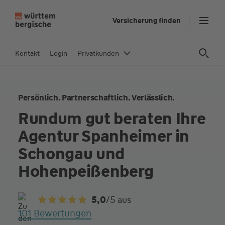
Z
Versicherung finden
u
m
In
Kontakt
Login
Privatkunden
h
al
t
Persönlich. Partnerschaftlich. Verlässlich.
s
p
Rundum gut beraten Ihre
ri
Agentur Spanheimer in
n
g
Schongau und
e
Hohenpeißenberg
n
5,0
/5
aus
101 Bewertungen