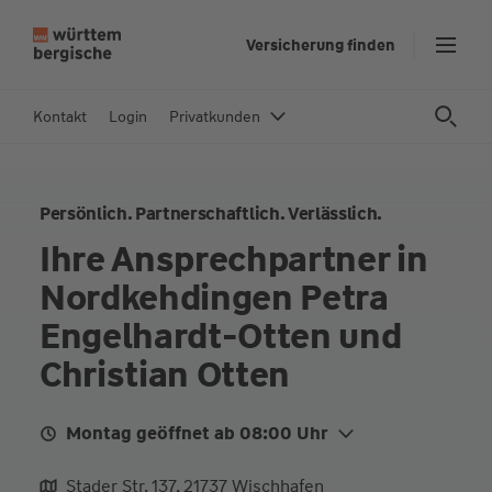
Z
Versicherung finden
u
m
In
Kontakt
Login
Privatkunden
h
al
t
Persönlich. Partnerschaftlich. Verlässlich.
s
p
Ihre Ansprechpartner in
ri
Nordkehdingen Petra
n
g
Engelhardt-Otten und
e
Christian Otten
n
Montag geöffnet ab 08:00 Uhr
Mo.
08:00 - 12:00
Stader Str. 137, 21737 Wischhafen