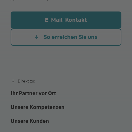
Di.
09:00 - 12:00
Mi.
09:00 - 12:00
E-Mail-Kontakt
Do.
09:00 - 12:00
Fr. Heute
09:00 - 12:00
So erreichen Sie uns
Und nach Terminvereinbarung
Direkt zu:
Ihr Partner vor Ort
Unsere Kompetenzen
Unsere Kunden