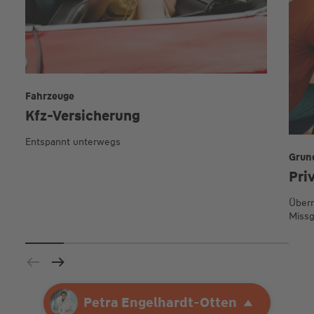
Fahrzeuge
Kfz-Versicherung
Entspannt unterwegs
Grun
Pri
Übern
Missg
Ihre Agentur
Petra Engelhardt-Otten
Petra Engelhardt-Otten