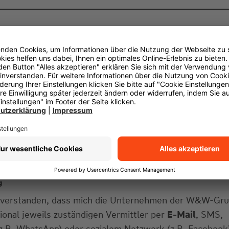
g
einverstanden, dass mich die Unternehmen der W&W-Gr
gional jeweils zuständigen Vermittler per
E-Mail
, SMS,
z.B. WhatsApp) oder sozialem Netzwerk (z.B. Facebook