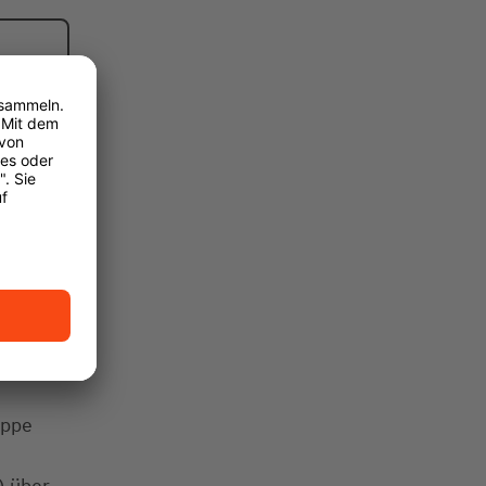
uppe
) über