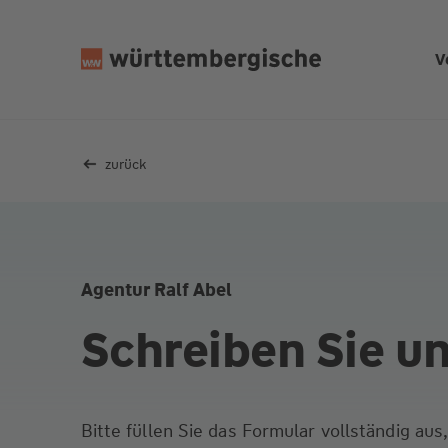
Z
u
V
m
In
h
al
zurück
t
s
p
ri
n
Agentur Ralf Abel
g
e
Schreiben Sie u
n
Bitte füllen Sie das Formular vollständig au