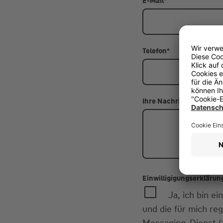
E-Mail
*
Telefon
*
Ihre Nachricht
Einwilligigungserklärun
Ja, ich bin 
und die für mich re
Messaging-Dienst (