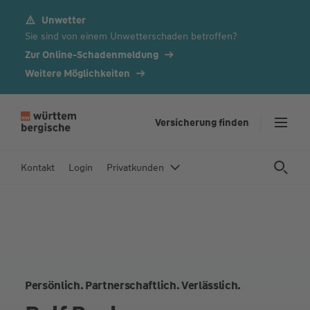
Unwetter
Z
Sie sind von einem Unwetterschaden betroffen?
u
m
Zur Online-Schadenmeldung
In
Weitere Möglichkeiten
h
al
t
Versicherung finden
s
p
Kontakt
Login
Privatkunden
ri
n
g
e
n
Persönlich. Partnerschaftlich. Verlässlich.