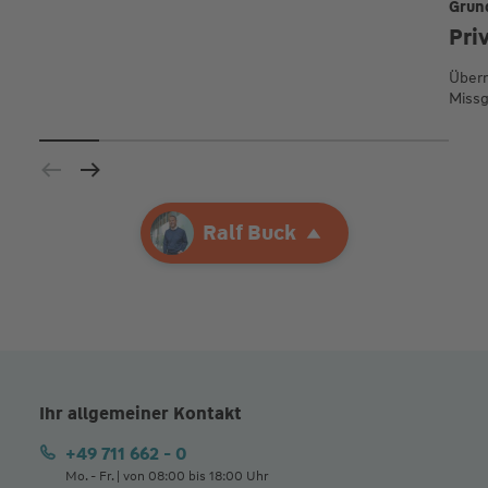
Grun
Pri
Übern
Missg
Ihre Agentur
Ralf Buck
Ralf Buck
Ihr allgemeiner Kontakt
+49 711 662 - 0
Mo. - Fr. | von 08:00 bis 18:00 Uhr